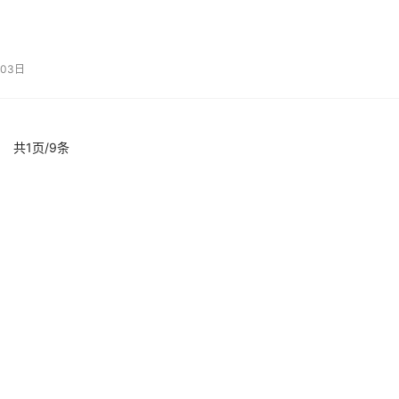
03日
共1页/9条