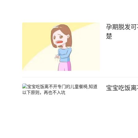
孕期脱发可
楚
宝宝吃饭离