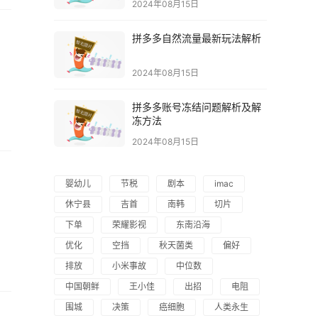
2024年08月15日
拼多多自然流量最新玩法解析
2024年08月15日
拼多多账号冻结问题解析及解
冻方法
2024年08月15日
婴幼儿
节税
剧本
imac
休宁县
吉首
南韩
切片
下单
荣耀影视
东南沿海
优化
空挡
秋天菌类
偏好
排放
小米事故
中位数
中国朝鲜
王小佳
出招
电阻
围城
决策
癌细胞
人类永生