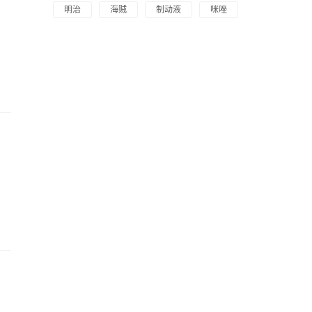
明治
海贼
制动液
咪唑