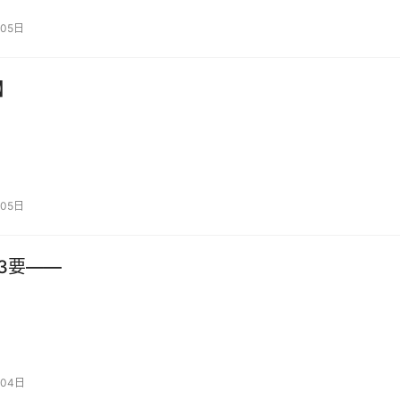
05日
】
05日
3要——
04日