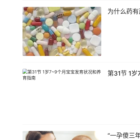
为什么药有
第31节 1
“一孕傻三