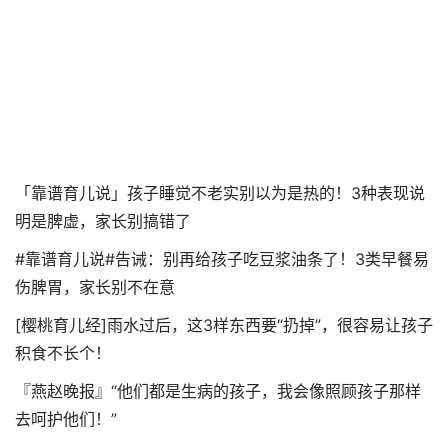
「靠谱育儿说」孩子睡觉不老实别以为是热的！3种表现说
明是脾虚，家长别搞错了
#靠谱育儿说#告诫：别再给孩子吃豆浆油条了！3类早餐易
伤脾胃，家长别不在意
[樱桃育儿经]雨水过后，这3样东西要“扔掉”，很容易让孩子
积食不长个！
『燕赵晚报』“他们都是生病的孩子，我会像照顾孩子那样
去呵护他们！”