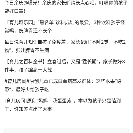
今日余庆@曝光！余庆的家长们请长点心吧，叮嘱你的孩子
戴好口罩！
『育儿趣乐园』“黑名单”饮料成娃的最爱，3种饮料孩子经
常喝，伤脾胃还不长个
每日说育儿知识■孩子免疫差，家长记好“不睡2觉，不吃2
物”，强娃脾胃不生病
【育儿之百科全书】立春过后，又是“猛长期”，家长做好3
件事，孩子蹿高一大截
#育儿房间#原创儿童已成白血病高发群体：这些水果“隐
患”，最好少给孩子吃
[育儿房间]原创“妈妈，我蛋蛋疼”，本以为孩子只是磕到
了，谁知差点出了大事