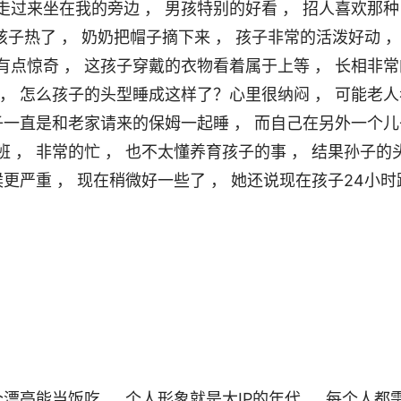
过来坐在我的旁边 ， 男孩特别的好看 ， 招人
喜欢那种
孩子热了 ， 奶奶把帽子摘下来 ， 孩子非常的活泼好动 ， 
有点惊奇 ， 这孩子穿戴的衣物看着属于上等 ， 长相非常
 ， 怎么孩子的头型睡成这样了？心里很纳闷 ， 可能老人
孩子一直是和老家请来的保姆一起睡 ， 而自己在另外一个儿
 ， 非常的忙 ， 也不太懂养育孩子的事 ， 结果孙子的
候更严重 ， 现在稍微好一些了 ， 她还说现在孩子24小时
漂亮能当饭吃 ， 个人形象就是大IP的年代 ， 每个人都