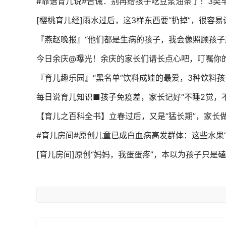
#靠谱育儿说#告诫：别再给孩子吃豆浆油条了！3类
[樱桃育儿经]雨水过后，这3样东西要“扔掉”，很容
『燕赵晚报』“他们都是生病的孩子，我会像照顾孩子
今日余庆@曝光！余庆的家长们请长点心吧，叮嘱你
『育儿趣乐园』“黑名单”饮料成娃的最爱，3种饮料
每日说育儿知识■孩子免疫差，家长记好“不睡2觉，
【育儿之百科全书】立春过后，又是“猛长期”，家长
#育儿房间#原创儿童已成白血病高发群体：这些水果
[育儿房间]原创“妈妈，我蛋蛋疼”，本以为孩子只是