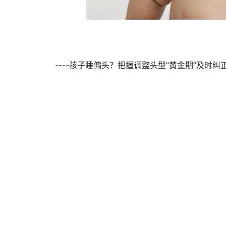
----孩子睡偏头？把握调整头型“黄金期”及时纠正 ， 重新睡出漂亮头型//