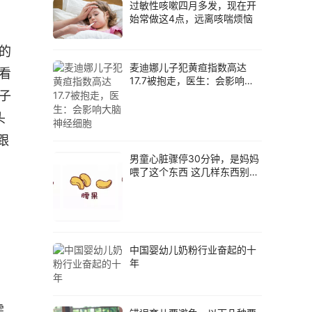
过敏性咳嗽四月多发，现在开
始常做这4点，远离咳喘烦恼
的
麦迪娜儿子犯黄疸指数高达
看
17.7被抱走，医生：会影响大
脑神经细胞
子
头
跟
男童心脏骤停30分钟，是妈妈
喂了这个东西 这几样东西别给
孩子吃
中国婴幼儿奶粉行业奋起的十
年
需