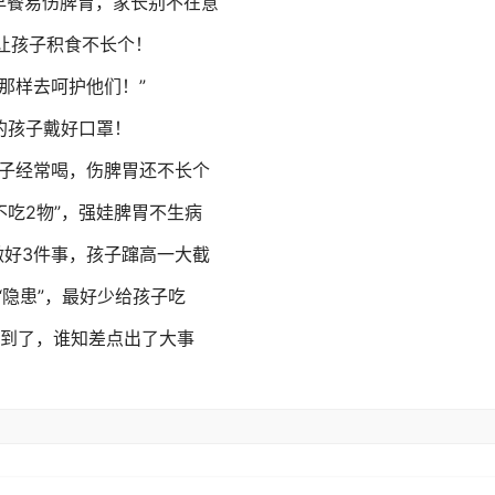
早餐易伤脾胃，家长别不在意
易让孩子积食不长个！
那样去呵护他们！”
的孩子戴好口罩！
孩子经常喝，伤脾胃还不长个
不吃2物”，强娃脾胃不生病
做好3件事，孩子蹿高一大截
“隐患”，最好少给孩子吃
磕到了，谁知差点出了大事