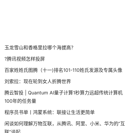
玉龙雪山和香格里拉哪个海拔高？
?腾讯视频怎样投屏
百家姓姓氏图腾（十一)排名101-110姓氏发源及专属头像
刘索拉：现在轮到女人折腾世界
腾云智投 | Quantum AI量子计算1秒算力远超传统计算机
100年的任务量
程序员书单丨鸿蒙系统：联接让生活更简单
闲谈如何理解万物互联，从腾讯、阿里、小米、华为的“互
联”谈起