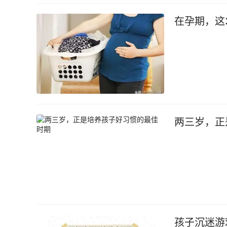
在孕期，这
两三岁，正
孩子沉迷游