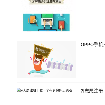
OPPO手
?i志愿注