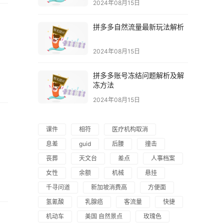
2024年08月15日
拼多多自然流量最新玩法解析
2024年08月15日
拼多多账号冻结问题解析及解
冻方法
2024年08月15日
课件
相符
医疗机构取消
息差
guid
后腰
撞击
丧葬
天文台
差点
人事档案
女性
余额
机械
悬挂
千寻问道
新加坡消费高
方便面
氢氰酸
乳腺癌
客流量
快捷
机动车
美国 自然景点
玫瑰色