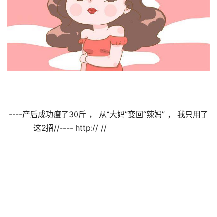
----产后成功瘦了30斤 ， 从“大妈”变回“辣妈” ， 我只用了
这2招//---- http:// //                                
