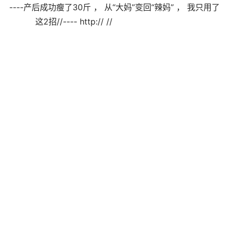
----产后成功瘦了30斤 ， 从“大妈”变回“辣妈” ， 我只用了
这2招//---- http:// //                                
