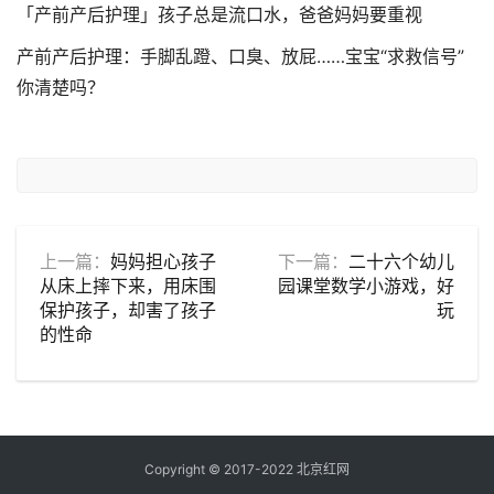
「产前产后护理」孩子总是流口水，爸爸妈妈要重视
产前产后护理：手脚乱蹬、口臭、放屁……宝宝“求救信号”
你清楚吗？
上一篇：
妈妈担心孩子
下一篇：
二十六个幼儿
从床上摔下来，用床围
园课堂数学小游戏，好
保护孩子，却害了孩子
玩
的性命
Copyright © 2017-2022
北京红网