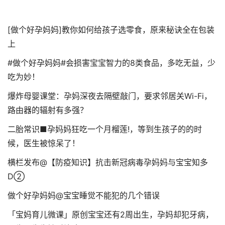
[做个好孕妈妈]教你如何给孩子选零食，原来秘诀全在包装
上
#做个好孕妈妈#会损害宝宝智力的8类食品，多吃无益，少
吃为妙！
爆炸母婴课堂：孕妈深夜去隔壁敲门，要求邻居关Wi-Fi，
路由器的辐射有多强？
二胎常识■孕妈妈狂吃一个月榴莲!，等到生孩子的的时
候，医生被惊呆了！
横栏发布@【防疫知识】抗击新冠病毒孕妈妈与宝宝知多
D②
做个好孕妈妈@宝宝睡觉不能犯的几个错误
「宝妈育儿微课」原创宝宝还有2周出生，孕妈却犯牙病，