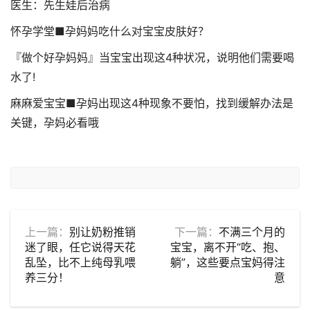
医生：先生娃后治病
怀孕学堂■孕妈妈吃什么对宝宝皮肤好？
『做个好孕妈妈』当宝宝出现这4种状况，说明他们需要喝
水了!
麻麻爱宝宝■孕妈出现这4种现象不要怕，找到缓解办法是
关键，孕妈必看哦
上一篇：
别让奶粉推销
下一篇：
不满三个月的
迷了眼，任它说得天花
宝宝，离不开“吃、抱、
乱坠，比不上纯母乳喂
躺”，这些要点宝妈得注
养三分！
意