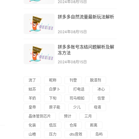
2024年08月15日
拼多多自然流量最新玩法解析
2024年08月15日
拼多多账号冻结问题解析及解
冻方法
2024年08月15日
流了
昵称
刊登
脱漆剂
姑苏
白萝卜
打电话
冰心
羊奶
下旬
司马相如
信誉
皇帝
原子能
少儿
母液
晶体管到芯片
预计
三月
化装
低压
仓库
距离
山楂
压力
dts音效
岛屿