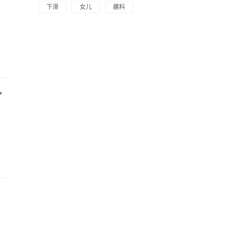
下滑
女儿
蘸料
”