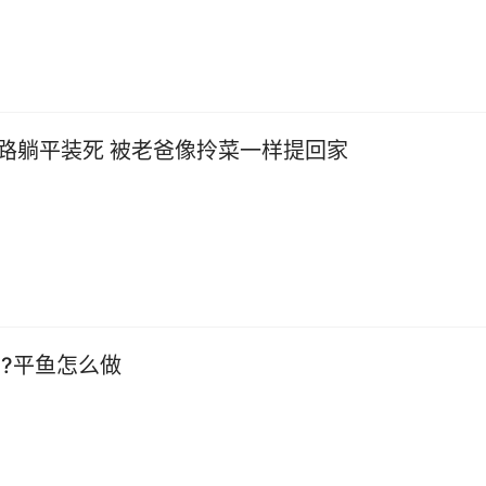
路躺平装死 被老爸像拎菜一样提回家
 ?平鱼怎么做